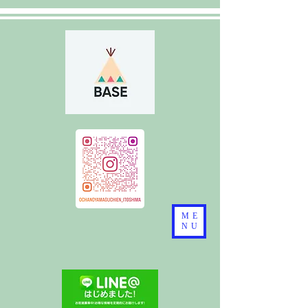
ME
NU