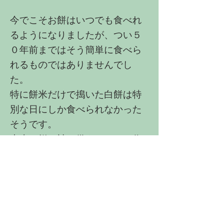
今でこそお餅はいつでも食べれ
るようになりましたが、つい５
０年前まではそう簡単に食べら
れるものではありませんでし
た。
特に餅米だけで搗いた白餅は特
別な日にしか食べられなかった
そうです。
本来、餅は神に供えるために作
られ、神が宿ると信じられてい
ました。
年中行事やお祝いの席に神を招
いて食べることにより、新たな
生命力を与えられるとも言わ