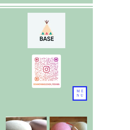
ME
NU