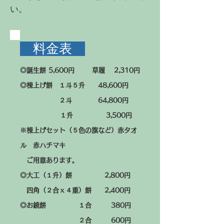
い。
料金表
◎誕生餅 5,600円 草履 2,310円
◎棟上げ餅 １斗５升 48,600円
２斗 64,800円
１升 3,500円
※棟上げセット（５色の旗など）赤タオ
ル 赤ハチマキ
ご用意あります。
◎大工（１升）餅 2,800円
四角（２合ｘ４重）餅 2,400円
◎お鏡餅 １合 380円
２合 600円