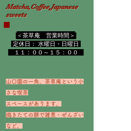
Matcha,Coffee,Japanese
sweets
＜茶草庵 営業時間＞
​
​ 定休日： 水曜日・日曜日
１１：００～１５：００
山口園の一角、茶草庵という小
さな喫茶
スペースがあります。
搗きたての餅で雑煮・ぜんざい
など。