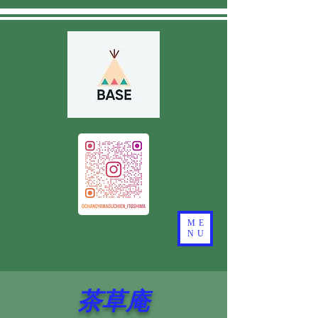
ME
NU
茶草庵