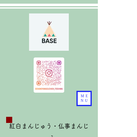
ME
NU
紅白まんじゅう・仏事まんじ