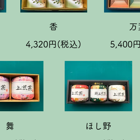
香
万
)
4,320円(税込)
5,400
舞
ほし野