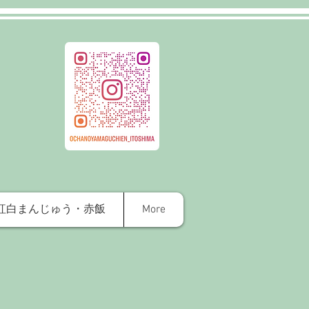
紅白まんじゅう・赤飯
More