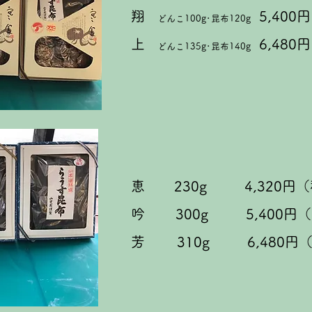
翔
5,400
どんこ100g･昆布120g
上
6,48
どんこ135g･昆布140g
恵 230g 4,320円（
吟 3
00g 5,400円
芳 310g 6,480円