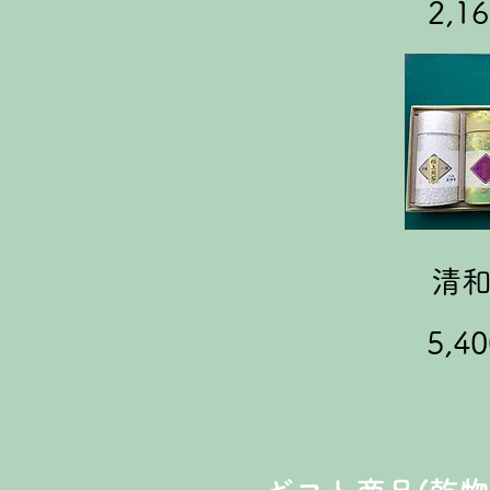
2,1
清和
5,4