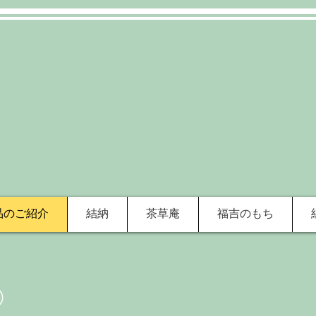
品のご紹介
結納
茶草庵
福吉のもち
）