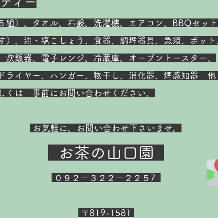
ティー
５組）、タオル、石鹸、洗濯機、エアコン、BBQセット
す）、油・塩こしょう、食器、調理器具、急須、ポット
、炊飯器、
電子レンジ、冷蔵庫、オーブントースター、
ドライヤー、ハンガー、物干し、消化器、煙感知器 他
しくは 事前にお問い合わせください。
お気軽に、お問い合わせ下さいませ。
お茶の山口園
０９２－３２２－２２５7
〒819-1581