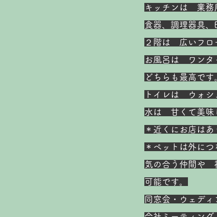
キッチンは 業務
食器、調理器具、
２階は 広いフロ
お風呂は ワンタ
どちらも最高です
​
トイレは ウォ
​
水は 甘くて美
​
＊近くにお店は
＊ペットは外につ
​
気の合う仲間や
可能です。
同窓会・ウェディ
会社ミーティング