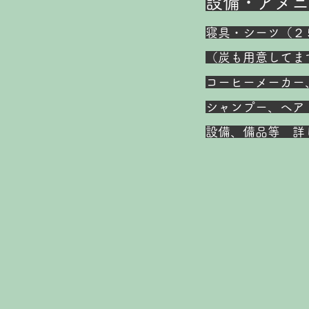
設備・アメニ
寝具・シーツ（２
（炭も用意してま
コーヒーメーカー
シャンプー、ヘア
設備、備品等 詳