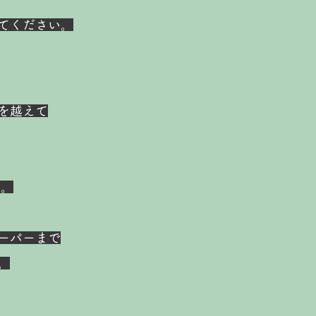
てください。
を越えて
い。
ーパーまで
。