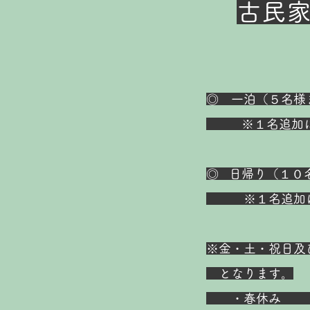
古民
◎ 一泊（５名様
※１名追加につ
◎ 日帰り（１０
※１名追加につ
※金・土・祝日及
となります。
・春休み ・夏