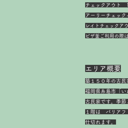
チェックアウト 10
​アーリーチェッ
​レイトチェック
​ピザ釜ご利用の際
エリア概要
築１５０年の古民
福岡県糸島市「い
古民家です。季節
１階は バリアフ
仕切れます。