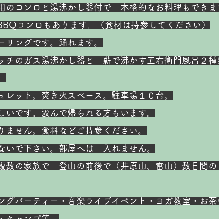
用のコンロと湯沸かし器付で 本格的なお料理もできま
BBQコンロもあります。（食材は持参してください）
ーリングです。踊れます。
ッチのガス湯沸かし器と 薪で沸かす五右衛門風呂２種
。
シュレット。焚き火スペース。駐車場１０台。
味しいです。汲んで帰られる方もいます。
ありません。食料などご持参ください。
ないで下さい。部屋へは 入れません。
 複数の家族で 登山の前後で（井原山、雷山）数日間の
ングパーティー・音楽ライブイベント・ヨガ教室・お茶
・キャンプ等…