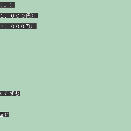
す。）
１，０００円
）
１１，０００円）
たたずむ
屋に