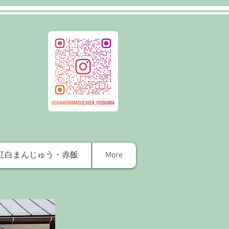
紅白まんじゅう・赤飯
More