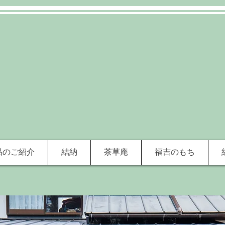
品のご紹介
結納
茶草庵
福吉のもち