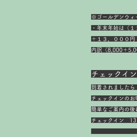
※ゴールデンウィ
・
年末年始は（１
＋１３，０００円
内訳（8,000＋5,0
チェックイン
到着されましたら
チェックインのお
簡単なご案内の後
チェックイン 13
（また、大幅